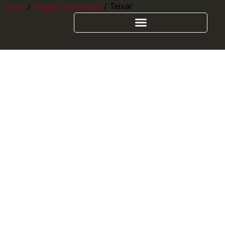
Inicio
/
Vinyes Domènech
/ Teixar