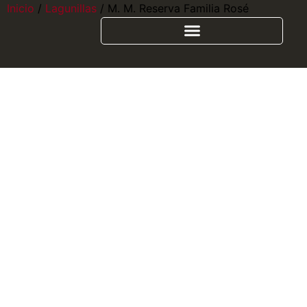
Inicio
/
Lagunillas
/ M. M. Reserva Familia Rosé