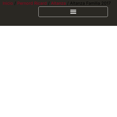
Inicio
/
Pernord Ricard
/
Altanza
/ Altanza Familia 2017